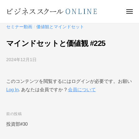
ビ
ー
コ
ジ
ン
メ
ネ
ニ
テ
ュ
ビ
ス
ー
セミナー動画
価値観とマインドセット
/
ン
ス
ジ
ク
ツ
ネ
マインドセットと価値観 #225
ー
へ
ス
ル
ス
ス
O
2024年12月1日
b
キ
ク
N
y
ッ
ー
L
ビ
プ
このコンテンツを閲覧するにはログインが必要です。お願い
I
ジ
ル
N
Log In
. あなたは会員ですか ?
会員について
ネ
O
E
ス
N
ス
L
ク
投
前の投稿
I
ー
稿
投資部#30
N
ル
ナ
O
E