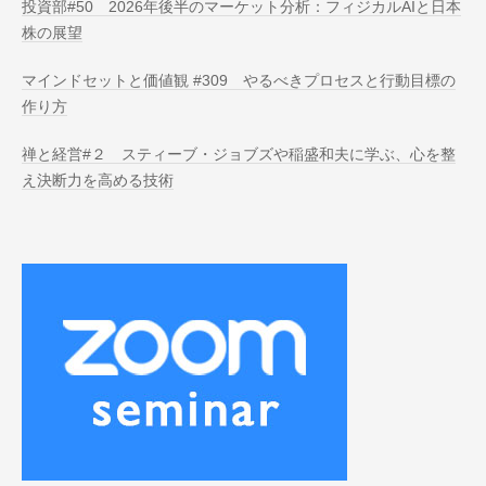
投資部#50 2026年後半のマーケット分析：フィジカルAIと日本
株の展望
マインドセットと価値観 #309 やるべきプロセスと行動目標の
作り方
禅と経営#２ スティーブ・ジョブズや稲盛和夫に学ぶ、心を整
え決断力を高める技術