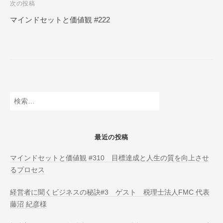
次の投稿
N
ビ
L
マインドセットと価値観 #222
ゲ
I
ー
N
E
シ
ョ
ン
検
索:
最近の投稿
マインドセットと価値観 #310 目標達成と人生の質を向上させ
るプロセス
経営者に聞くビジネスの秘訣#3 ゲスト 税理士法人FMC 代表
藤沼 紀彦様