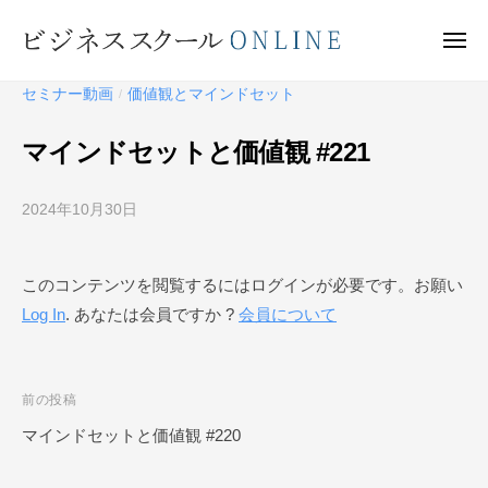
ビ
ー
コ
ジ
ン
メ
ネ
ニ
テ
ュ
ビ
ス
ー
セミナー動画
価値観とマインドセット
/
ン
ス
ジ
ク
ツ
ネ
マインドセットと価値観 #221
ー
へ
ス
ル
ス
ス
O
2024年10月30日
b
キ
ク
N
y
ッ
ー
L
ビ
プ
このコンテンツを閲覧するにはログインが必要です。お願い
I
ジ
ル
N
Log In
. あなたは会員ですか ?
会員について
ネ
O
E
ス
N
ス
L
ク
投
前の投稿
I
ー
稿
マインドセットと価値観 #220
N
ル
ナ
O
E