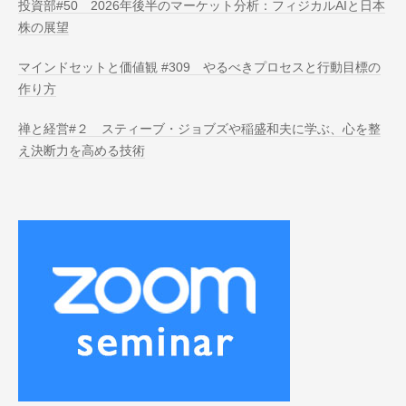
投資部#50 2026年後半のマーケット分析：フィジカルAIと日本
株の展望
マインドセットと価値観 #309 やるべきプロセスと行動目標の
作り方
禅と経営#２ スティーブ・ジョブズや稲盛和夫に学ぶ、心を整
え決断力を高める技術