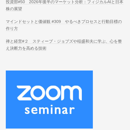
投資部#50 2026年後半のマーケット分析：フィジカルAIと日本
株の展望
マインドセットと価値観 #309 やるべきプロセスと行動目標の
作り方
禅と経営#２ スティーブ・ジョブズや稲盛和夫に学ぶ、心を整
え決断力を高める技術