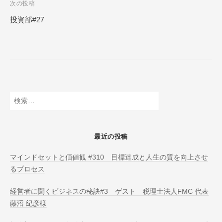
次の投稿
N
ビ
L
投資部#27
ゲ
I
ー
N
E
シ
ョ
ン
検
索:
最近の投稿
マインドセットと価値観 #310 目標達成と人生の質を向上させ
るプロセス
経営者に聞くビジネスの秘訣#3 ゲスト 税理士法人FMC 代表
藤沼 紀彦様