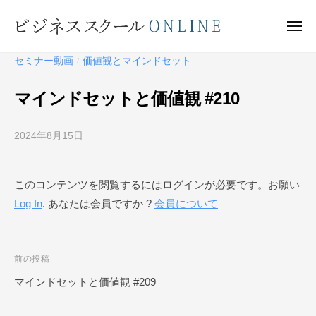
ビ
ー
コ
ジ
ン
メ
ネ
ニ
テ
ュ
ビ
ス
ー
セミナー動画
価値観とマインドセット
/
ン
ス
ジ
ク
ツ
ネ
マインドセットと価値観 #210
ー
へ
ス
ル
ス
ス
O
2024年8月15日
b
キ
ク
N
y
ッ
ー
L
ビ
プ
このコンテンツを閲覧するにはログインが必要です。お願い
I
ジ
ル
N
Log In
. あなたは会員ですか ?
会員について
ネ
O
E
ス
N
ス
L
ク
投
前の投稿
I
ー
稿
マインドセットと価値観 #209
N
ル
ナ
O
E