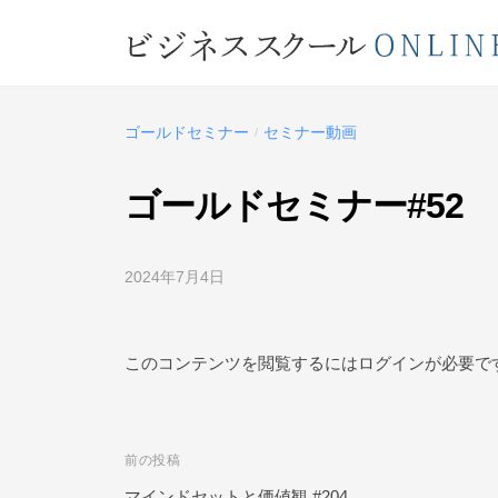
コ
ジ
ン
ネ
テ
ビ
ス
ン
ス
ジ
ツ
ゴールドセミナー
セミナー動画
/
ク
ネ
へ
ー
ス
ス
ゴールドセミナー#52
ル
キ
ス
O
ッ
ク
N
2024年7月4日
b
プ
L
ー
y
ビ
I
ル
ジ
このコンテンツを閲覧するにはログインが必要で
N
O
ネ
E
ス
N
ス
L
前の投稿
投
ク
I
ー
マインドセットと価値観 #204