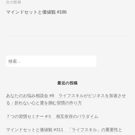
次の投稿
N
ビ
L
マインドセットと価値観 #186
ゲ
I
ー
N
E
シ
ョ
ン
検
索:
最近の投稿
あなたのお悩み相談会 #8 ライフスキルがビジネスを加速させ
る：折れない心と運を掴む習慣の作り方
７つの習慣セミナー #５ 相互依存のパラダイム
マインドセットと価値観 #311 「ライフスキル」の重要性と