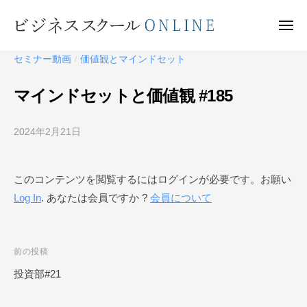
ビ
ー
コ
ジ
ン
メ
ネ
ニ
テ
ュ
ビ
ス
ー
セミナー動画
価値観とマインドセット
/
ン
ス
ジ
ク
ツ
ネ
マインドセットと価値観 #185
ー
へ
ス
ル
ス
ス
O
2024年2月21日
b
キ
ク
N
y
ッ
ー
L
ビ
プ
このコンテンツを閲覧するにはログインが必要です。お願い
I
ジ
ル
N
Log In
. あなたは会員ですか ?
会員について
ネ
O
E
ス
N
ス
L
ク
投
前の投稿
I
ー
稿
投資部#21
N
ル
ナ
O
E