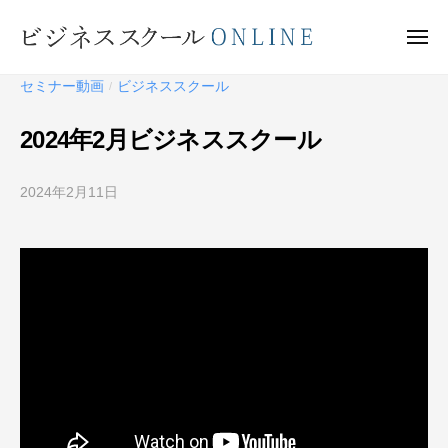
ビ
ー
コ
ジ
ン
メ
ネ
ニ
テ
ュ
ビ
ス
ー
セミナー動画
ビジネススクール
/
ン
ス
ジ
ク
ツ
ネ
2024年2月ビジネススクール
ー
へ
ス
ル
ス
ス
O
2024年2月11日
b
キ
ク
N
y
ッ
ー
L
ビ
プ
I
ジ
ル
N
ネ
O
E
ス
N
ス
L
ク
I
ー
N
ル
O
E