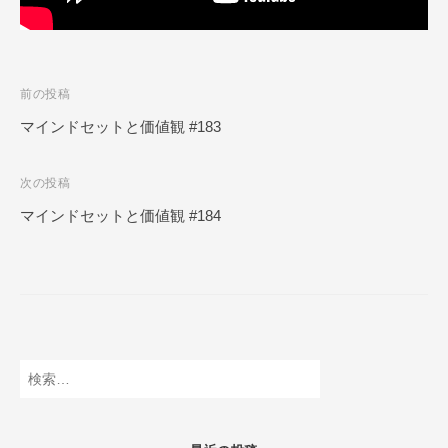
N
L
I
N
投
前の投稿
E
稿
マインドセットと価値観 #183
ナ
次の投稿
ビ
マインドセットと価値観 #184
ゲ
ー
シ
ョ
ン
検
索: