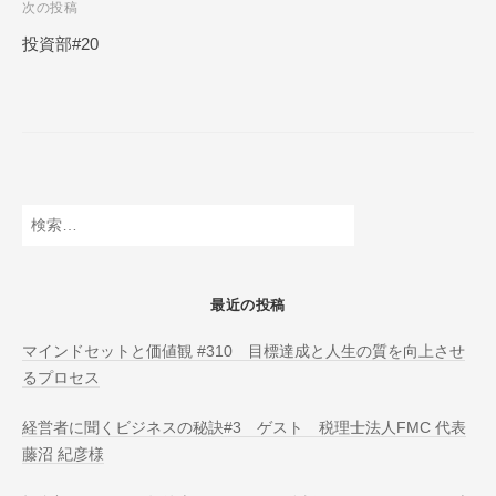
次の投稿
N
ビ
L
投資部#20
ゲ
I
ー
N
E
シ
ョ
ン
検
索:
最近の投稿
マインドセットと価値観 #310 目標達成と人生の質を向上させ
るプロセス
経営者に聞くビジネスの秘訣#3 ゲスト 税理士法人FMC 代表
藤沼 紀彦様