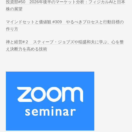
投資部#50 2026年後半のマーケット分析：フィジカルAIと日本
株の展望
マインドセットと価値観 #309 やるべきプロセスと行動目標の
作り方
禅と経営#２ スティーブ・ジョブズや稲盛和夫に学ぶ、心を整
え決断力を高める技術