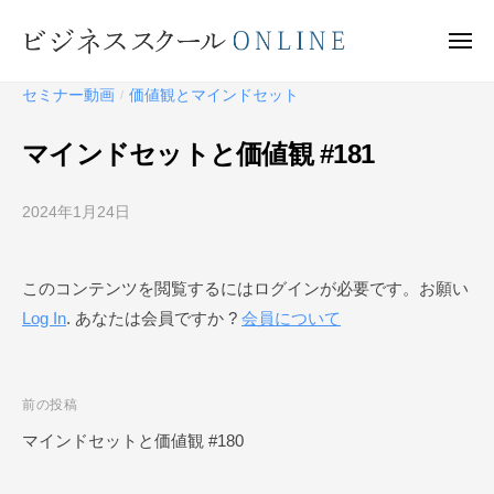
ビ
ー
コ
ジ
ン
メ
ネ
ニ
テ
ュ
ビ
ス
ー
セミナー動画
価値観とマインドセット
/
ン
ス
ジ
ク
ツ
ネ
マインドセットと価値観 #181
ー
へ
ス
ル
ス
ス
O
2024年1月24日
b
キ
ク
N
y
ッ
ー
L
ビ
プ
このコンテンツを閲覧するにはログインが必要です。お願い
I
ジ
ル
N
Log In
. あなたは会員ですか ?
会員について
ネ
O
E
ス
N
ス
L
ク
投
前の投稿
I
ー
稿
マインドセットと価値観 #180
N
ル
ナ
O
E