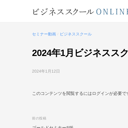
コ
ジ
ン
ネ
テ
ビ
ス
ン
ス
ジ
ツ
セミナー動画
ビジネススクール
/
ク
ネ
へ
ー
ス
ス
2024年1月ビジネスス
ル
キ
ス
O
ッ
ク
N
2024年1月12日
b
プ
L
ー
y
ビ
I
ル
ジ
このコンテンツを閲覧するにはログインが必要で
N
O
ネ
E
ス
N
ス
L
前の投稿
投
ク
I
ー
ゴールドセミナー#46