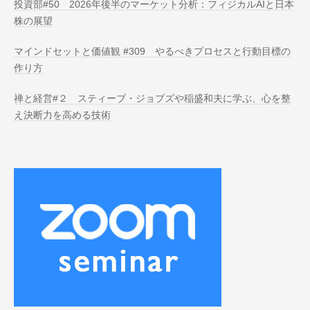
投資部#50 2026年後半のマーケット分析：フィジカルAIと日本
株の展望
マインドセットと価値観 #309 やるべきプロセスと行動目標の
作り方
禅と経営#２ スティーブ・ジョブズや稲盛和夫に学ぶ、心を整
え決断力を高める技術