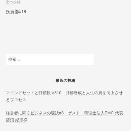
次の投稿
N
ビ
L
投資部#19
ゲ
I
ー
N
E
シ
ョ
ン
検
索:
最近の投稿
マインドセットと価値観 #310 目標達成と人生の質を向上させ
るプロセス
経営者に聞くビジネスの秘訣#3 ゲスト 税理士法人FMC 代表
藤沼 紀彦様