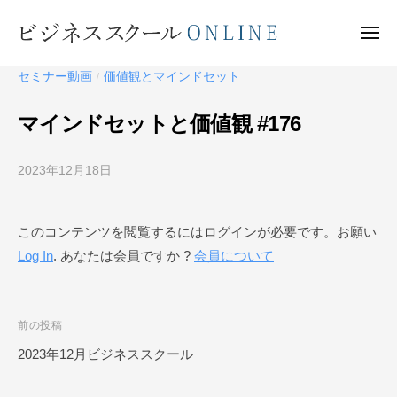
ビ
ー
コ
ジ
ン
メ
ネ
ニ
テ
ュ
ビ
ス
ー
セミナー動画
価値観とマインドセット
/
ン
ス
ジ
ク
ツ
ネ
マインドセットと価値観 #176
ー
へ
ス
ル
ス
ス
O
2023年12月18日
b
キ
ク
N
y
ッ
ー
L
ビ
プ
このコンテンツを閲覧するにはログインが必要です。お願い
I
ジ
ル
N
Log In
. あなたは会員ですか ?
会員について
ネ
O
E
ス
N
ス
L
ク
投
前の投稿
I
ー
稿
2023年12月ビジネススクール
N
ル
ナ
O
E