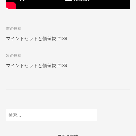
N
L
I
N
投
前の投稿
E
稿
マインドセットと価値観 #138
ナ
次の投稿
ビ
マインドセットと価値観 #139
ゲ
ー
シ
ョ
ン
検
索: