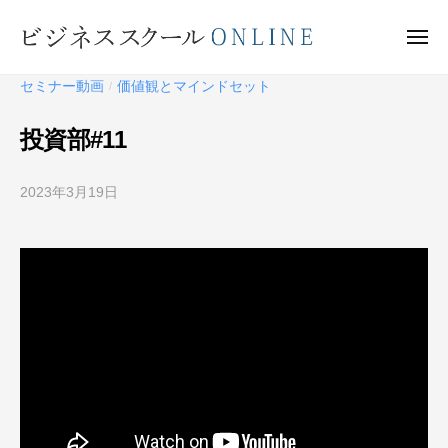
ビ
ー
コ
ジ
ン
メ
ネ
ニ
テ
ュ
ビ
ス
ー
セミナー動画
価値観とマインドセット
/
ン
ス
ジ
ク
ツ
ネ
投資部#11
ー
へ
ス
ル
ス
ス
O
2023年3月19日
b
キ
ク
N
y
ッ
ー
L
ビ
プ
I
ジ
ル
N
ネ
O
E
ス
N
ス
L
ク
I
ー
N
ル
O
E