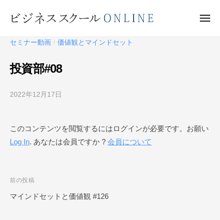
ビ
ー
コ
ジ
ン
メ
ネ
ニ
テ
ュ
ビ
ス
ー
セミナー動画
価値観とマインドセット
/
ン
ス
ジ
ク
ツ
ネ
投資部#08
ー
へ
ス
ル
ス
ス
O
2022年12月17日
b
キ
ク
N
y
ッ
ー
L
ビ
プ
このコンテンツを閲覧するにはログインが必要です。お願い
I
ジ
ル
N
Log In
. あなたは会員ですか ?
会員について
ネ
O
E
ス
N
ス
L
ク
投
前の投稿
I
ー
稿
マインドセットと価値観 #126
N
ル
ナ
O
E