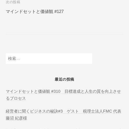
次の投稿
N
ビ
L
マインドセットと価値観 #127
ゲ
I
ー
N
E
シ
ョ
ン
検
索:
最近の投稿
マインドセットと価値観 #310 目標達成と人生の質を向上させ
るプロセス
経営者に聞くビジネスの秘訣#3 ゲスト 税理士法人FMC 代表
藤沼 紀彦様