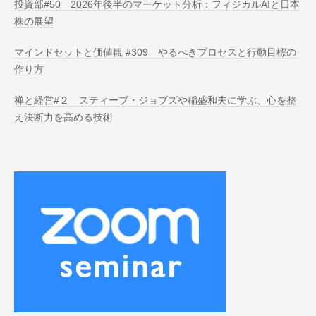
投資部#50 2026年後半のマーケット分析：フィジカルAIと日本
株の展望
マインドセットと価値観 #309 やるべきプロセスと行動目標の
作り方
禅と経営#２ スティーブ・ジョブズや稲盛和夫に学ぶ、心を整
え決断力を高める技術