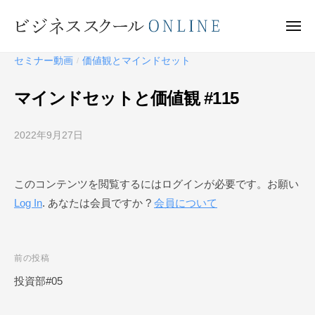
ビ
ー
コ
ジ
ン
メ
ネ
ニ
テ
ュ
ビ
ス
ー
セミナー動画
価値観とマインドセット
/
ン
ス
ジ
ク
ツ
ネ
マインドセットと価値観 #115
ー
へ
ス
ル
ス
ス
O
2022年9月27日
b
キ
ク
N
y
ッ
ー
L
ビ
プ
このコンテンツを閲覧するにはログインが必要です。お願い
I
ジ
ル
N
Log In
. あなたは会員ですか ?
会員について
ネ
O
E
ス
N
ス
L
ク
投
前の投稿
I
ー
稿
投資部#05
N
ル
ナ
O
E