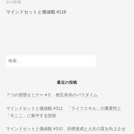
次の投稿
N
ビ
L
マインドセットと価値観 #116
ゲ
I
ー
N
E
シ
ョ
ン
検
索:
最近の投稿
７つの習慣セミナー #５ 相互依存のパラダイム
マインドセットと価値観 #311 「ライフスキル」の重要性と
「今ここ」に集中する技術
マインドセットと価値観 #310 目標達成と人生の質を向上させ