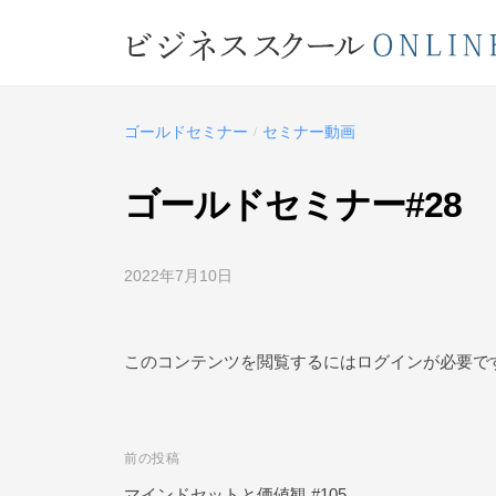
コ
ジ
ン
ネ
テ
ビ
ス
ン
ス
ジ
ツ
ゴールドセミナー
セミナー動画
/
ク
ネ
へ
ー
ス
ス
ゴールドセミナー#28
ル
キ
ス
O
ッ
ク
N
2022年7月10日
b
プ
L
ー
y
ビ
I
ル
ジ
このコンテンツを閲覧するにはログインが必要で
N
O
ネ
E
ス
N
ス
L
前の投稿
投
ク
I
ー
マインドセットと価値観 #105