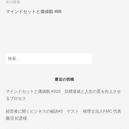
次の投稿
N
ビ
L
マインドセットと価値観 #88
ゲ
I
ー
N
E
シ
ョ
ン
検
索:
最近の投稿
マインドセットと価値観 #310 目標達成と人生の質を向上させ
るプロセス
経営者に聞くビジネスの秘訣#3 ゲスト 税理士法人FMC 代表
藤沼 紀彦様