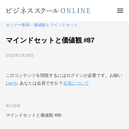
ビ
ー
コ
ジ
ン
メ
ネ
ニ
テ
ュ
ビ
ス
ー
セミナー動画
価値観とマインドセット
/
ン
ス
ジ
ク
ツ
ネ
マインドセットと価値観 #87
ー
へ
ス
ル
ス
ス
O
2022年2月28日
b
キ
ク
N
y
ッ
ー
L
ビ
プ
このコンテンツを閲覧するにはログインが必要です。お願い
I
ジ
ル
N
Log In
. あなたは会員ですか ?
会員について
ネ
O
E
ス
N
ス
L
ク
投
前の投稿
I
ー
稿
マインドセットと価値観 #86
N
ル
ナ
O
E