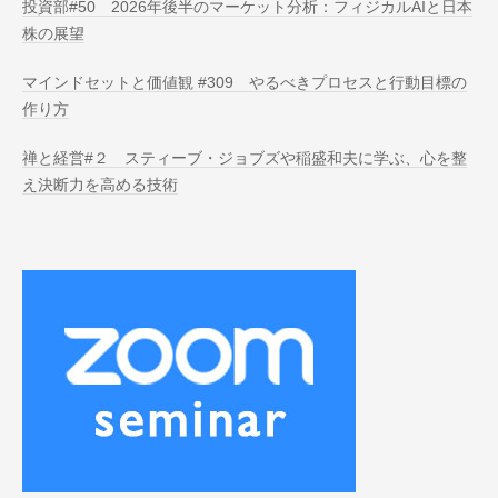
投資部#50 2026年後半のマーケット分析：フィジカルAIと日本
株の展望
マインドセットと価値観 #309 やるべきプロセスと行動目標の
作り方
禅と経営#２ スティーブ・ジョブズや稲盛和夫に学ぶ、心を整
え決断力を高める技術