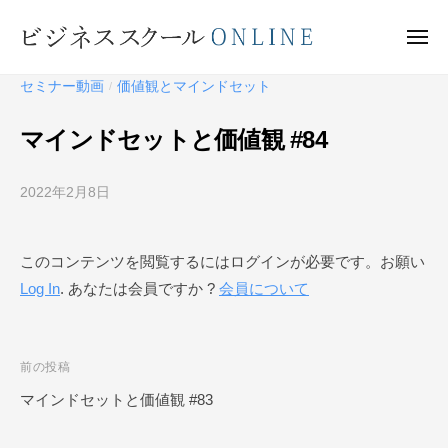
ビ
ー
コ
ジ
ン
メ
ネ
ニ
テ
ュ
ビ
ス
ー
セミナー動画
価値観とマインドセット
/
ン
ス
ジ
ク
ツ
ネ
マインドセットと価値観 #84
ー
へ
ス
ル
ス
ス
O
2022年2月8日
b
キ
ク
N
y
ッ
ー
L
ビ
プ
このコンテンツを閲覧するにはログインが必要です。お願い
I
ジ
ル
N
Log In
. あなたは会員ですか ?
会員について
ネ
O
E
ス
N
ス
L
ク
投
前の投稿
I
ー
稿
マインドセットと価値観 #83
N
ル
ナ
O
E