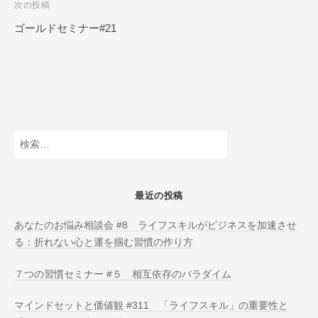
次の投稿
N
ビ
L
ゴールドセミナー#21
ゲ
I
ー
N
E
シ
ョ
ン
検
索:
最近の投稿
あなたのお悩み相談会 #8 ライフスキルがビジネスを加速させ
る：折れない心と運を掴む習慣の作り方
７つの習慣セミナー #５ 相互依存のパラダイム
マインドセットと価値観 #311 「ライフスキル」の重要性と