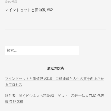
次の投稿
N
ビ
L
マインドセットと価値観 #62
ゲ
I
ー
N
E
シ
ョ
ン
検
索:
最近の投稿
マインドセットと価値観 #310 目標達成と人生の質を向上させ
るプロセス
経営者に聞くビジネスの秘訣#3 ゲスト 税理士法人FMC 代表
藤沼 紀彦様