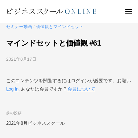
ビ
ー
コ
ジ
ン
メ
ネ
ニ
テ
ュ
ビ
ス
ー
セミナー動画
価値観とマインドセット
/
ン
ス
ジ
ク
ツ
ネ
マインドセットと価値観 #61
ー
へ
ス
ル
ス
ス
O
2021年8月17日
b
キ
ク
N
y
ッ
ー
L
ビ
プ
このコンテンツを閲覧するにはログインが必要です。お願い
I
ジ
ル
N
Log In
. あなたは会員ですか ?
会員について
ネ
O
E
ス
N
ス
L
ク
投
前の投稿
I
ー
稿
2021年8月ビジネススクール
N
ル
ナ
O
E