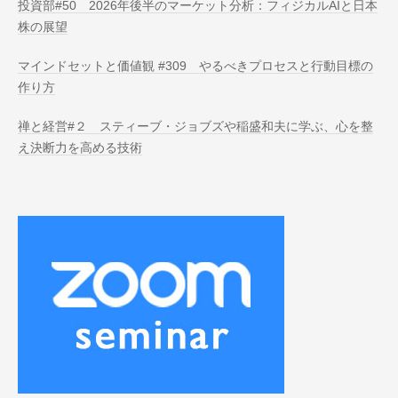
投資部#50 2026年後半のマーケット分析：フィジカルAIと日本
株の展望
マインドセットと価値観 #309 やるべきプロセスと行動目標の
作り方
禅と経営#２ スティーブ・ジョブズや稲盛和夫に学ぶ、心を整
え決断力を高める技術