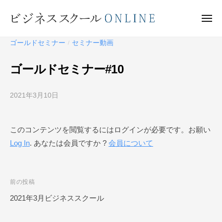
ビ
ー
コ
ジ
ン
メ
ネ
ニ
テ
ュ
ビ
ス
ー
ゴールドセミナー
セミナー動画
/
ン
ス
ジ
ク
ツ
ネ
ゴールドセミナー#10
ー
へ
ス
ル
ス
ス
O
2021年3月10日
b
キ
ク
N
y
ッ
ー
L
ビ
プ
このコンテンツを閲覧するにはログインが必要です。お願い
I
ジ
ル
N
Log In
. あなたは会員ですか ?
会員について
ネ
O
E
ス
N
ス
L
ク
投
前の投稿
I
ー
稿
2021年3月ビジネススクール
N
ル
ナ
O
E