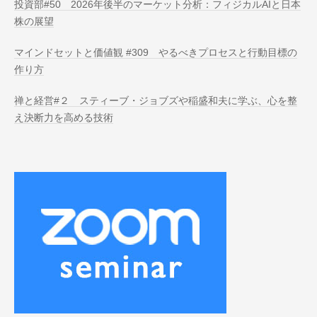
投資部#50 2026年後半のマーケット分析：フィジカルAIと日本
株の展望
マインドセットと価値観 #309 やるべきプロセスと行動目標の
作り方
禅と経営#２ スティーブ・ジョブズや稲盛和夫に学ぶ、心を整
え決断力を高める技術